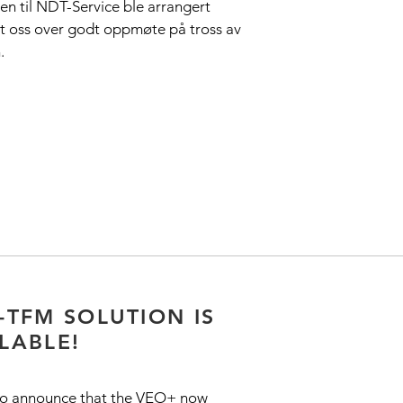
en til NDT-Service ble arrangert
et oss over godt oppmøte på tross av
.
-TFM SOLUTION IS
LABLE!
 to announce that the VEO+ now