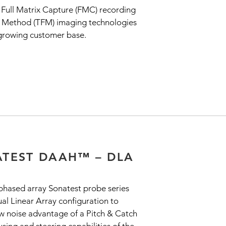
e Full Matrix Capture (FMC) recording
g Method (TFM) imaging technologies
d growing customer base.
TEST DAAH™ – DLA
ased array Sonatest probe series
al Linear Array configuration to
ow noise advantage of a Pitch & Catch