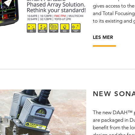
gives access to th
and Total Focusin
to its existing an
LES MER
NEW SONA
The new DAAH™ ph
are packaged in Du
benefit from the l