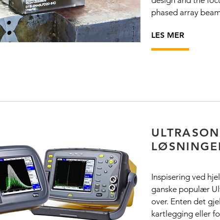
design and the focu
phased array beamf
LES MER
ULTRASON
LØSNINGE
Inspisering ved hje
ganske populær Ul
over. Enten det gje
kartlegging eller f