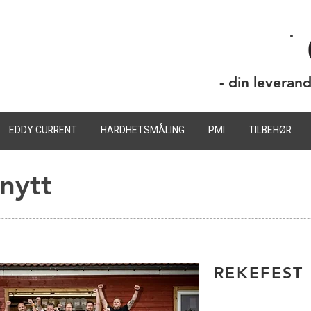
- din leveran
EDDY CURRENT
HARDHETSMÅLING
PMI
TILBEHØR
nytt
REKEFEST