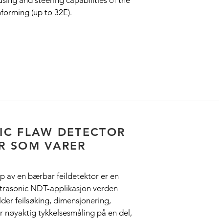
sing and steering capabilities of the
orming (up to 32E).
IC FLAW DETECTOR
R SOM VARER
lp av en bærbar feildetektor er en
trasonic NDT-applikasjon verden
lder feilsøking, dimensjonering,
or nøyaktig tykkelsesmåling på en del,